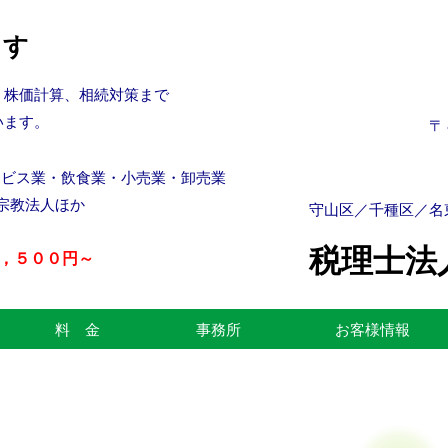
ます
、株価計算、相続対策まで
います。
〒
ービス業・飲食業・小売業・卸売業
・宗教法人ほか
守山区／千種区／名
税理士法
５，５００円～
料 金
事務所
お客様情報