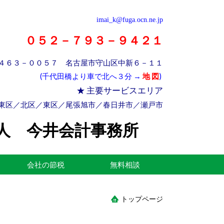
imai_k@fuga.ocn.ne.jp
０５２－７９３－９４２１
４６３－００５７ 名古屋市守山区中新６－１１
(千代田橋より車で北へ３分 →
地 図
)
★ 主要サービスエリア
東区／北区／東区／尾張旭市／春日井市／瀬戸市
人 今井会計事務所
会社の節税
無料相談
トップページ